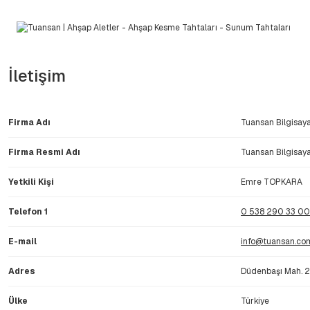
İletişim
Firma Adı
Tuansan Bilgisayar
Firma Resmi Adı
Tuansan Bilgisayar
Yetkili Kişi
Emre TOPKARA
Telefon 1
0 538 290 33 00
E-mail
info@tuansan.com
Adres
Düdenbaşı Mah. 2
Ülke
Türkiye