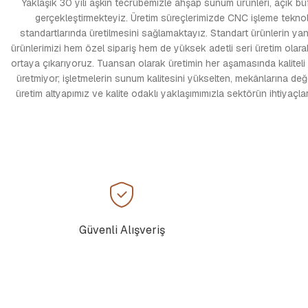
Yaklaşık 30 yılı aşkın tecrübemizle ahşap sunum ürünleri, açık büfe e
gerçekleştirmekteyiz. Üretim süreçlerimizde CNC işleme teknolo
standartlarında üretilmesini sağlamaktayız. Standart ürünlerin yanı
ürünlerimizi hem özel sipariş hem de yüksek adetli seri üretim olarak
ortaya çıkarıyoruz. Tuansan olarak üretimin her aşamasında kaliteli
üretmiyor; işletmelerin sunum kalitesini yükselten, mekânlarına de
üretim altyapımız ve kalite odaklı yaklaşımımızla sektörün ihtiyaç
Güvenli Alışveriş