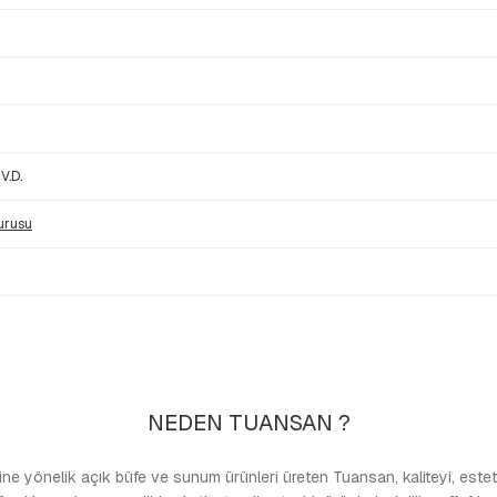
V.D.
urusu
NEDEN TUANSAN ?
e yönelik açık büfe ve sunum ürünleri üreten Tuansan, kaliteyi, estetiğ