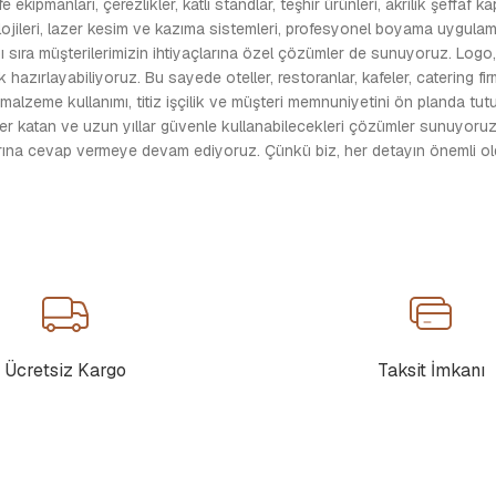
kipmanları, çerezlikler, katlı standlar, teşhir ürünleri, akrilik şeffaf k
jileri, lazer kesim ve kazıma sistemleri, profesyonel boyama uygulamalar
 sıra müşterilerimizin ihtiyaçlarına özel çözümler de sunuyoruz. Logo, i
 hazırlayabiliyoruz. Bu sayede oteller, restoranlar, kafeler, catering fi
 malzeme kullanımı, titiz işçilik ve müşteri memnuniyetini ön planda t
ğer katan ve uzun yıllar güvenle kullanabilecekleri çözümler sunuyoruz.
larına cevap vermeye devam ediyoruz. Çünkü biz, her detayın önemli oldu
Ücretsiz Kargo
Taksit İmkanı