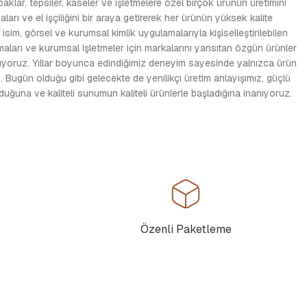
apaklar, tepsiler, kaseler ve işletmelere özel birçok ürünün üretimini
ı ve el işçiliğini bir araya getirerek her ürünün yüksek kalite
sim, görsel ve kurumsal kimlik uygulamalarıyla kişiselleştirilebilen
rmaları ve kurumsal işletmeler için markalarını yansıtan özgün ürünler
utuyoruz. Yıllar boyunca edindiğimiz deneyim sayesinde yalnızca ürün
 Bugün olduğu gibi gelecekte de yenilikçi üretim anlayışımız, güçlü
ğuna ve kaliteli sunumun kaliteli ürünlerle başladığına inanıyoruz.
Özenli Paketleme