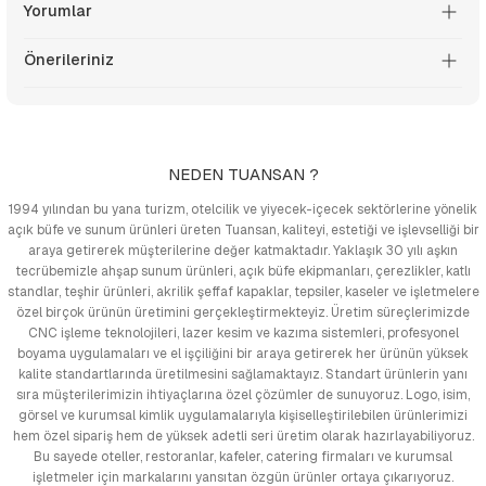
Yorumlar
Önerileriniz
NEDEN TUANSAN ?
1994 yılından bu yana turizm, otelcilik ve yiyecek-içecek sektörlerine yönelik
açık büfe ve sunum ürünleri üreten Tuansan, kaliteyi, estetiği ve işlevselliği bir
araya getirerek müşterilerine değer katmaktadır. Yaklaşık 30 yılı aşkın
tecrübemizle ahşap sunum ürünleri, açık büfe ekipmanları, çerezlikler, katlı
standlar, teşhir ürünleri, akrilik şeffaf kapaklar, tepsiler, kaseler ve işletmelere
özel birçok ürünün üretimini gerçekleştirmekteyiz. Üretim süreçlerimizde
CNC işleme teknolojileri, lazer kesim ve kazıma sistemleri, profesyonel
boyama uygulamaları ve el işçiliğini bir araya getirerek her ürünün yüksek
kalite standartlarında üretilmesini sağlamaktayız. Standart ürünlerin yanı
sıra müşterilerimizin ihtiyaçlarına özel çözümler de sunuyoruz. Logo, isim,
görsel ve kurumsal kimlik uygulamalarıyla kişiselleştirilebilen ürünlerimizi
hem özel sipariş hem de yüksek adetli seri üretim olarak hazırlayabiliyoruz.
Bu sayede oteller, restoranlar, kafeler, catering firmaları ve kurumsal
işletmeler için markalarını yansıtan özgün ürünler ortaya çıkarıyoruz.