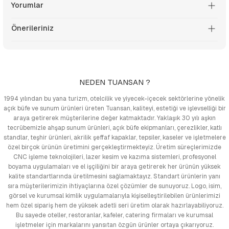
Yorumlar
Önerileriniz
NEDEN TUANSAN ?
1994 yılından bu yana turizm, otelcilik ve yiyecek-içecek sektörlerine yönelik
açık büfe ve sunum ürünleri üreten Tuansan, kaliteyi, estetiği ve işlevselliği bir
araya getirerek müşterilerine değer katmaktadır. Yaklaşık 30 yılı aşkın
tecrübemizle ahşap sunum ürünleri, açık büfe ekipmanları, çerezlikler, katlı
standlar, teşhir ürünleri, akrilik şeffaf kapaklar, tepsiler, kaseler ve işletmelere
özel birçok ürünün üretimini gerçekleştirmekteyiz. Üretim süreçlerimizde
CNC işleme teknolojileri, lazer kesim ve kazıma sistemleri, profesyonel
boyama uygulamaları ve el işçiliğini bir araya getirerek her ürünün yüksek
kalite standartlarında üretilmesini sağlamaktayız. Standart ürünlerin yanı
sıra müşterilerimizin ihtiyaçlarına özel çözümler de sunuyoruz. Logo, isim,
görsel ve kurumsal kimlik uygulamalarıyla kişiselleştirilebilen ürünlerimizi
hem özel sipariş hem de yüksek adetli seri üretim olarak hazırlayabiliyoruz.
Bu sayede oteller, restoranlar, kafeler, catering firmaları ve kurumsal
işletmeler için markalarını yansıtan özgün ürünler ortaya çıkarıyoruz.