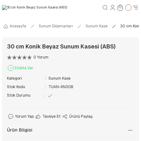
Anasayfa
Sunum Ekipmanları
Sunum Kase
30 cm Koni
30 cm Konik Beyaz Sunum Kasesi (ABS)
0 Yorum
Stokta Var
Kategori
Sunum Kase
Stok Kodu
TUAN-KN30B
Stok Durumu
Yorum Yap
Tavsiye Et
Ürünü Paylaş
Ürün Bilgisi