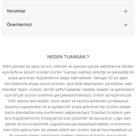
Yorumlar
Önerileriniz
NEDEN TUANSAN ?
1994 yılından bu yana turizm, otelcilik ve yiyecek-içecek sektörlerine yönelik
açık büfe ve sunum ürünleri üreten Tuansan, kaliteyi, estetiği ve işlevselliği bir
araya getirerek müşterilerine değer katmaktadır. Yaklaşık 30 yılı aşkın
tecrübemizle ahşap sunum ürünleri, açık büfe ekipmanları, çerezlikler, katlı
standlar, teşhir ürünleri, akrilik şeffaf kapaklar, tepsiler, kaseler ve işletmelere
özel birçok ürünün üretimini gerçekleştirmekteyiz. Üretim süreçlerimizde
CNC işleme teknolojileri, lazer kesim ve kazıma sistemleri, profesyonel
boyama uygulamaları ve el işçiliğini bir araya getirerek her ürünün yüksek
kalite standartlarında üretilmesini sağlamaktayız. Standart ürünlerin yanı
sıra müşterilerimizin ihtiyaçlarına özel çözümler de sunuyoruz. Logo, isim,
görsel ve kurumsal kimlik uygulamalarıyla kişiselleştirilebilen ürünlerimizi
hem özel sipariş hem de yüksek adetli seri üretim olarak hazırlayabiliyoruz.
Bu sayede oteller, restoranlar, kafeler, catering firmaları ve kurumsal