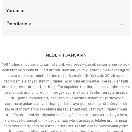
Yorumlar
Önerileriniz
NEDEN TUANSAN ?
1994 yılından bu yana turizm, otelcilik ve yiyecek-içecek sektörlerine yönelik
açık büfe ve sunum ürünleri üreten Tuansan, kaliteyi, estetiği ve işlevselliği bir
araya getirerek müşterilerine değer katmaktadır. Yaklaşık 30 yılı aşkın
tecrübemizle ahşap sunum ürünleri, açık büfe ekipmanları, çerezlikler, katlı
standlar, teşhir ürünleri, akrilik şeffaf kapaklar, tepsiler, kaseler ve işletmelere
özel birçok ürünün üretimini gerçekleştirmekteyiz. Üretim süreçlerimizde
CNC işleme teknolojileri, lazer kesim ve kazıma sistemleri, profesyonel
boyama uygulamaları ve el işçiliğini bir araya getirerek her ürünün yüksek
kalite standartlarında üretilmesini sağlamaktayız. Standart ürünlerin yanı
sıra müşterilerimizin ihtiyaçlarına özel çözümler de sunuyoruz. Logo, isim,
görsel ve kurumsal kimlik uygulamalarıyla kişiselleştirilebilen ürünlerimizi
hem özel sipariş hem de yüksek adetli seri üretim olarak hazırlayabiliyoruz.
Bu sayede oteller, restoranlar, kafeler, catering firmaları ve kurumsal