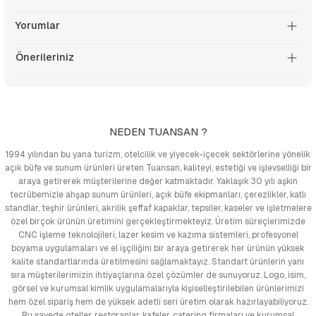
Yorumlar
Önerileriniz
NEDEN TUANSAN ?
1994 yılından bu yana turizm, otelcilik ve yiyecek-içecek sektörlerine yönelik
açık büfe ve sunum ürünleri üreten Tuansan, kaliteyi, estetiği ve işlevselliği bir
araya getirerek müşterilerine değer katmaktadır. Yaklaşık 30 yılı aşkın
tecrübemizle ahşap sunum ürünleri, açık büfe ekipmanları, çerezlikler, katlı
standlar, teşhir ürünleri, akrilik şeffaf kapaklar, tepsiler, kaseler ve işletmelere
özel birçok ürünün üretimini gerçekleştirmekteyiz. Üretim süreçlerimizde
CNC işleme teknolojileri, lazer kesim ve kazıma sistemleri, profesyonel
boyama uygulamaları ve el işçiliğini bir araya getirerek her ürünün yüksek
kalite standartlarında üretilmesini sağlamaktayız. Standart ürünlerin yanı
sıra müşterilerimizin ihtiyaçlarına özel çözümler de sunuyoruz. Logo, isim,
görsel ve kurumsal kimlik uygulamalarıyla kişiselleştirilebilen ürünlerimizi
hem özel sipariş hem de yüksek adetli seri üretim olarak hazırlayabiliyoruz.
Bu sayede oteller, restoranlar, kafeler, catering firmaları ve kurumsal