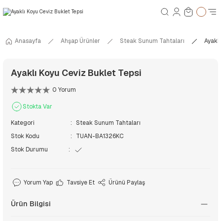
Anasayfa
Ahşap Ürünler
Steak Sunum Tahtaları
Ayaklı
Ayaklı Koyu Ceviz Buklet Tepsi
0 Yorum
Stokta Var
Kategori
Steak Sunum Tahtaları
Stok Kodu
TUAN-BA1326KC
Stok Durumu
Yorum Yap
Tavsiye Et
Ürünü Paylaş
Ürün Bilgisi