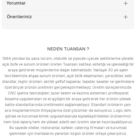
Yorumlar
Önerileriniz
NEDEN TUANSAN ?
1994 yılından bu yana turizm, otelcilik ve yiyecek-içecek sektörlerine yönelik
açık büfe ve sunum ürünleri üreten Tuansan, kaliteyi, estetiği ve işlevselliği bir
araya getirerek müşterilerine değer katmaktadır. Yaklaşık 30 yılı aşkın
tecrübemizle ahşap sunum ürünleri, açık büfe ekipmanları, çerezlikler, katlı
standlar, teşhir ürünleri, akrilik şeffaf kapaklar, tepsiler, kaseler ve işletmelere
özel birçok ürünün üretimini gerçekleştirmekteyiz. Üretim süreçlerimizde
CNC işleme teknolojileri, lazer kesim ve kazıma sistemleri, profesyonel
boyama uygulamaları ve el işçiliğini bir araya getirerek her ürünün yüksek
kalite standartlarında üretilmesini sağlamaktayız. Standart ürünlerin yanı
sıra müşterilerimizin ihtiyaçlarına özel çözümler de sunuyoruz. Logo, isim,
görsel ve kurumsal kimlik uygulamalarıyla kişiselleştirilebilen ürünlerimizi
hem özel sipariş hem de yüksek adetli seri üretim olarak hazırlayabiliyoruz.
Bu sayede oteller, restoranlar, kafeler, catering firmaları ve kurumsal
işletmeler için markalarını yansıtan özgün ürünler ortaya çıkarıyoruz.