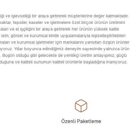
i ve işlevselliği bir araya getirerek müşterilerine değer katmaktadır.
apaklar, tepsiler, kaseler ve işletmelere özel birçok ürünün üretimini
ı ve el işçiliğini bir araya getirerek her ürünün yüksek kalite
sim, görsel ve kurumsal kimlik uygulamalarıyla kişiselleştirilebilen
rmaları ve kurumsal işletmeler için markalarını yansıtan özgün ürünler
utuyoruz. Yıllar boyunca edindiğimiz deneyim sayesinde yalnızca ürün
 Bugün olduğu gibi gelecekte de yenilikçi üretim anlayışımız, güçlü
ğuna ve kaliteli sunumun kaliteli ürünlerle başladığına inanıyoruz.
Özenli Paketleme