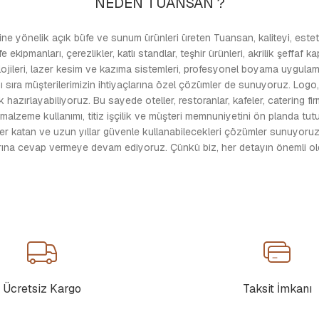
NEDEN TUANSAN ?
e yönelik açık büfe ve sunum ürünleri üreten Tuansan, kaliteyi, estetiğ
kipmanları, çerezlikler, katlı standlar, teşhir ürünleri, akrilik şeffaf k
jileri, lazer kesim ve kazıma sistemleri, profesyonel boyama uygulamalar
 sıra müşterilerimizin ihtiyaçlarına özel çözümler de sunuyoruz. Logo, i
 hazırlayabiliyoruz. Bu sayede oteller, restoranlar, kafeler, catering fi
 malzeme kullanımı, titiz işçilik ve müşteri memnuniyetini ön planda t
ğer katan ve uzun yıllar güvenle kullanabilecekleri çözümler sunuyoruz.
larına cevap vermeye devam ediyoruz. Çünkü biz, her detayın önemli oldu
Ücretsiz Kargo
Taksit İmkanı