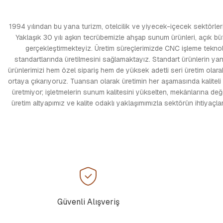
1994 yılından bu yana turizm, otelcilik ve yiyecek-içecek sektörlerin
Yaklaşık 30 yılı aşkın tecrübemizle ahşap sunum ürünleri, açık büfe e
gerçekleştirmekteyiz. Üretim süreçlerimizde CNC işleme teknolo
standartlarında üretilmesini sağlamaktayız. Standart ürünlerin yanı
ürünlerimizi hem özel sipariş hem de yüksek adetli seri üretim olarak
ortaya çıkarıyoruz. Tuansan olarak üretimin her aşamasında kaliteli
üretmiyor; işletmelerin sunum kalitesini yükselten, mekânlarına de
üretim altyapımız ve kalite odaklı yaklaşımımızla sektörün ihtiyaç
Güvenli Alışveriş