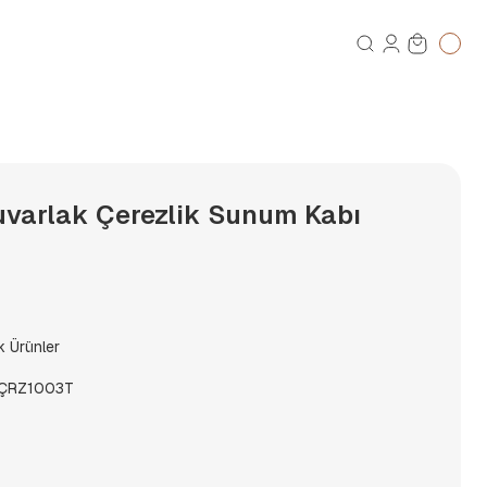
varlak Çerezlik Sunum Kabı
k Ürünler
ÇRZ1003T