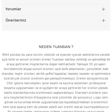
Yorumlar
Önerileriniz
NEDEN TUANSAN ?
1994 yılından bu yana turizm, otelcilik ve yiyecek-içecek sektörlerine yönelik
açık büfe ve sunum ürünleri üreten Tuansan, kaliteyi, estetiği ve işlevselliği bir
araya getirerek müşterilerine değer katmaktadır. Yaklaşık 30 yılı aşkın
tecrübemizle ahşap sunum ürünleri, açık büfe ekipmanları, çerezlikler, katlı
standlar, teşhir ürünleri, akrilik şeffaf kapaklar, tepsiler, kaseler ve işletmelere
özel birçok ürünün üretimini gerçekleştirmekteyiz. Üretim süreçlerimizde
CNC işleme teknolojileri, lazer kesim ve kazıma sistemleri, profesyonel
boyama uygulamaları ve el işçiliğini bir araya getirerek her ürünün yüksek
kalite standartlarında üretilmesini sağlamaktayız. Standart ürünlerin yanı
sıra müşterilerimizin ihtiyaçlarına özel çözümler de sunuyoruz. Logo, isim,
görsel ve kurumsal kimlik uygulamalarıyla kişiselleştirilebilen ürünlerimizi
hem özel sipariş hem de yüksek adetli seri üretim olarak hazırlayabiliyoruz.
Bu sayede oteller, restoranlar, kafeler, catering firmaları ve kurumsal