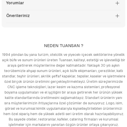
Yorumlar
Önerileriniz
NEDEN TUANSAN ?
1994 yılından bu yana turizm, otelcilik ve yiyecek-içecek sektörlerine yönelik
açık büfe ve sunum ürünleri üreten Tuansan, kaliteyi, estetiği ve işlevselliği bir
araya getirerek müşterilerine değer katmaktadır. Yaklaşık 30 yılı aşkın
tecrübemizle ahşap sunum ürünleri, açık büfe ekipmanları, çerezlikler, katlı
standlar, teşhir ürünleri, akrilik şeffaf kapaklar, tepsiler, kaseler ve işletmelere
özel birçok ürünün üretimini gerçekleştirmekteyiz. Üretim süreçlerimizde
CNC işleme teknolojileri, lazer kesim ve kazıma sistemleri, profesyonel
boyama uygulamaları ve el işçiliğini bir araya getirerek her ürünün yüksek
kalite standartlarında üretilmesini sağlamaktayız. Standart ürünlerin yanı
sıra müşterilerimizin ihtiyaçlarına özel çözümler de sunuyoruz. Logo, isim,
görsel ve kurumsal kimlik uygulamalarıyla kişiselleştirilebilen ürünlerimizi
hem özel sipariş hem de yüksek adetli seri üretim olarak hazırlayabiliyoruz.
Bu sayede oteller, restoranlar, kafeler, catering firmaları ve kurumsal
işletmeler için markalarını yansıtan özgün ürünler ortaya çıkarıyoruz.