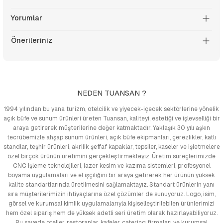
Yorumlar
Önerileriniz
NEDEN TUANSAN ?
1994 yılından bu yana turizm, otelcilik ve yiyecek-içecek sektörlerine yönelik
açık büfe ve sunum ürünleri üreten Tuansan, kaliteyi, estetiği ve işlevselliği bir
araya getirerek müşterilerine değer katmaktadır. Yaklaşık 30 yılı aşkın
tecrübemizle ahşap sunum ürünleri, açık büfe ekipmanları, çerezlikler, katlı
standlar, teşhir ürünleri, akrilik şeffaf kapaklar, tepsiler, kaseler ve işletmelere
özel birçok ürünün üretimini gerçekleştirmekteyiz. Üretim süreçlerimizde
CNC işleme teknolojileri, lazer kesim ve kazıma sistemleri, profesyonel
boyama uygulamaları ve el işçiliğini bir araya getirerek her ürünün yüksek
kalite standartlarında üretilmesini sağlamaktayız. Standart ürünlerin yanı
sıra müşterilerimizin ihtiyaçlarına özel çözümler de sunuyoruz. Logo, isim,
görsel ve kurumsal kimlik uygulamalarıyla kişiselleştirilebilen ürünlerimizi
hem özel sipariş hem de yüksek adetli seri üretim olarak hazırlayabiliyoruz.
Bu sayede oteller, restoranlar, kafeler, catering firmaları ve kurumsal