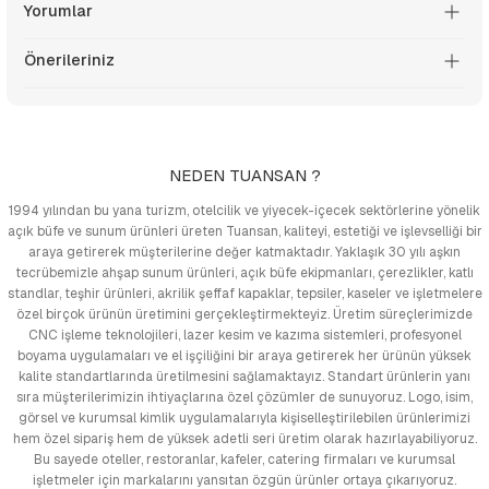
Yorumlar
Önerileriniz
NEDEN TUANSAN ?
1994 yılından bu yana turizm, otelcilik ve yiyecek-içecek sektörlerine yönelik
açık büfe ve sunum ürünleri üreten Tuansan, kaliteyi, estetiği ve işlevselliği bir
araya getirerek müşterilerine değer katmaktadır. Yaklaşık 30 yılı aşkın
tecrübemizle ahşap sunum ürünleri, açık büfe ekipmanları, çerezlikler, katlı
standlar, teşhir ürünleri, akrilik şeffaf kapaklar, tepsiler, kaseler ve işletmelere
özel birçok ürünün üretimini gerçekleştirmekteyiz. Üretim süreçlerimizde
CNC işleme teknolojileri, lazer kesim ve kazıma sistemleri, profesyonel
boyama uygulamaları ve el işçiliğini bir araya getirerek her ürünün yüksek
kalite standartlarında üretilmesini sağlamaktayız. Standart ürünlerin yanı
sıra müşterilerimizin ihtiyaçlarına özel çözümler de sunuyoruz. Logo, isim,
görsel ve kurumsal kimlik uygulamalarıyla kişiselleştirilebilen ürünlerimizi
hem özel sipariş hem de yüksek adetli seri üretim olarak hazırlayabiliyoruz.
Bu sayede oteller, restoranlar, kafeler, catering firmaları ve kurumsal
işletmeler için markalarını yansıtan özgün ürünler ortaya çıkarıyoruz.