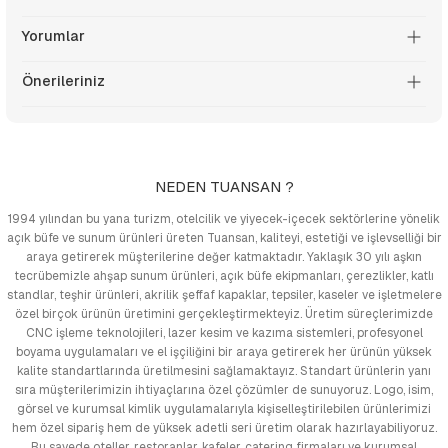
Yorumlar
Önerileriniz
NEDEN TUANSAN ?
1994 yılından bu yana turizm, otelcilik ve yiyecek-içecek sektörlerine yönelik
açık büfe ve sunum ürünleri üreten Tuansan, kaliteyi, estetiği ve işlevselliği bir
araya getirerek müşterilerine değer katmaktadır. Yaklaşık 30 yılı aşkın
tecrübemizle ahşap sunum ürünleri, açık büfe ekipmanları, çerezlikler, katlı
standlar, teşhir ürünleri, akrilik şeffaf kapaklar, tepsiler, kaseler ve işletmelere
özel birçok ürünün üretimini gerçekleştirmekteyiz. Üretim süreçlerimizde
CNC işleme teknolojileri, lazer kesim ve kazıma sistemleri, profesyonel
boyama uygulamaları ve el işçiliğini bir araya getirerek her ürünün yüksek
kalite standartlarında üretilmesini sağlamaktayız. Standart ürünlerin yanı
sıra müşterilerimizin ihtiyaçlarına özel çözümler de sunuyoruz. Logo, isim,
görsel ve kurumsal kimlik uygulamalarıyla kişiselleştirilebilen ürünlerimizi
hem özel sipariş hem de yüksek adetli seri üretim olarak hazırlayabiliyoruz.
Bu sayede oteller, restoranlar, kafeler, catering firmaları ve kurumsal