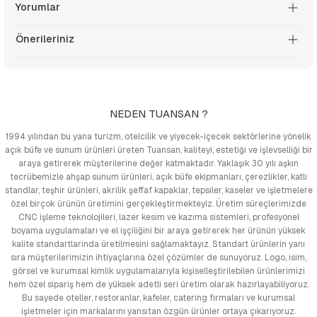
Yorumlar
Önerileriniz
NEDEN TUANSAN ?
1994 yılından bu yana turizm, otelcilik ve yiyecek-içecek sektörlerine yönelik
açık büfe ve sunum ürünleri üreten Tuansan, kaliteyi, estetiği ve işlevselliği bir
araya getirerek müşterilerine değer katmaktadır. Yaklaşık 30 yılı aşkın
tecrübemizle ahşap sunum ürünleri, açık büfe ekipmanları, çerezlikler, katlı
standlar, teşhir ürünleri, akrilik şeffaf kapaklar, tepsiler, kaseler ve işletmelere
özel birçok ürünün üretimini gerçekleştirmekteyiz. Üretim süreçlerimizde
CNC işleme teknolojileri, lazer kesim ve kazıma sistemleri, profesyonel
boyama uygulamaları ve el işçiliğini bir araya getirerek her ürünün yüksek
kalite standartlarında üretilmesini sağlamaktayız. Standart ürünlerin yanı
sıra müşterilerimizin ihtiyaçlarına özel çözümler de sunuyoruz. Logo, isim,
görsel ve kurumsal kimlik uygulamalarıyla kişiselleştirilebilen ürünlerimizi
hem özel sipariş hem de yüksek adetli seri üretim olarak hazırlayabiliyoruz.
Bu sayede oteller, restoranlar, kafeler, catering firmaları ve kurumsal
işletmeler için markalarını yansıtan özgün ürünler ortaya çıkarıyoruz.