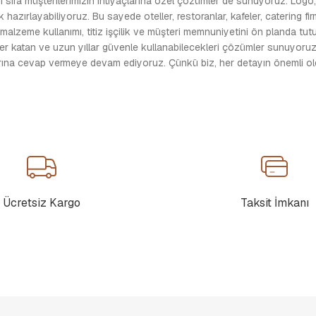
 sıra müşterilerimizin ihtiyaçlarına özel çözümler de sunuyoruz. Logo, i
 hazırlayabiliyoruz. Bu sayede oteller, restoranlar, kafeler, catering fi
 malzeme kullanımı, titiz işçilik ve müşteri memnuniyetini ön planda t
ğer katan ve uzun yıllar güvenle kullanabilecekleri çözümler sunuyoruz.
larına cevap vermeye devam ediyoruz. Çünkü biz, her detayın önemli oldu
Ücretsiz Kargo
Taksit İmkanı