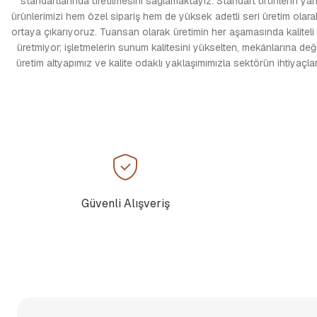
standartlarında üretilmesini sağlamaktayız. Standart ürünlerin yanı
ürünlerimizi hem özel sipariş hem de yüksek adetli seri üretim olarak
ortaya çıkarıyoruz. Tuansan olarak üretimin her aşamasında kaliteli
üretmiyor; işletmelerin sunum kalitesini yükselten, mekânlarına de
üretim altyapımız ve kalite odaklı yaklaşımımızla sektörün ihtiyaç
Güvenli Alışveriş