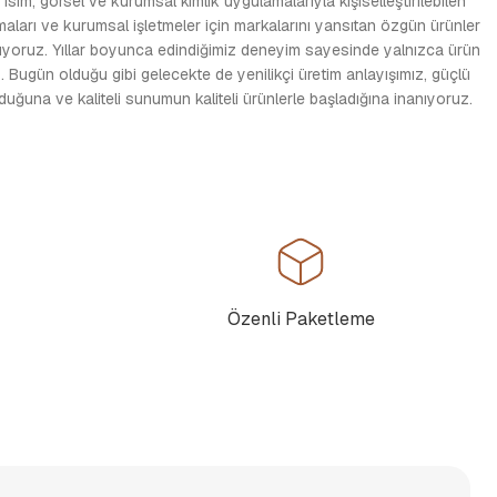
sim, görsel ve kurumsal kimlik uygulamalarıyla kişiselleştirilebilen
rmaları ve kurumsal işletmeler için markalarını yansıtan özgün ürünler
utuyoruz. Yıllar boyunca edindiğimiz deneyim sayesinde yalnızca ürün
 Bugün olduğu gibi gelecekte de yenilikçi üretim anlayışımız, güçlü
ğuna ve kaliteli sunumun kaliteli ürünlerle başladığına inanıyoruz.
Özenli Paketleme