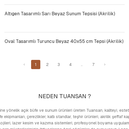
Altıgen Tasarımlı Sarı Beyaz Sunum Tepsisi (Akrilik)
Oval Tasarımlı Turuncu Beyaz 40x55 cm Tepsi (Akrilik)
1
2
3
4
..
7
NEDEN TUANSAN ?
e yönelik açık büfe ve sunum ürünleri üreten Tuansan, kaliteyi, estetiğ
kipmanları, çerezlikler, katlı standlar, teşhir ürünleri, akrilik şeffaf k
jileri, lazer kesim ve kazıma sistemleri, profesyonel boyama uygulamalar